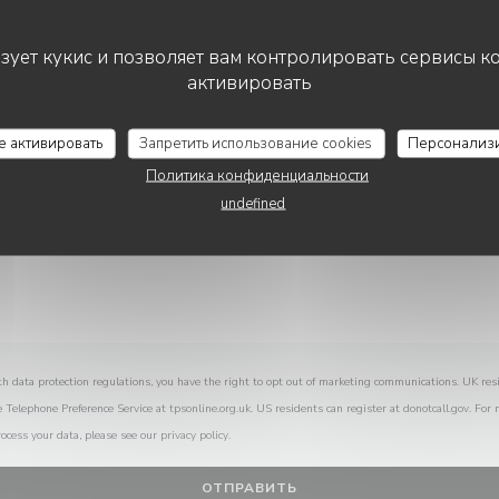
Вы хотите связаться с нами?
Заполните форму ниже!
ьзует кукис и позволяет вам контролировать сервисы к
активировать
AITATXI
се активировать
Запретить использование cookies
Персонализ
Политика конфиденциальности
undefined
th data protection regulations, you have the right to opt out of marketing communications. UK res
e Telephone Preference Service at
tpsonline.org.uk
. US residents can register at
donotcall.gov
. For
ocess your data, please see our
privacy policy
.