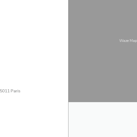
Waze Map
((открывается в новом окне))
5011 Paris