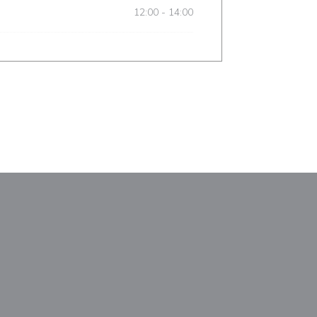
12:00 - 14:00
М
новом окне))