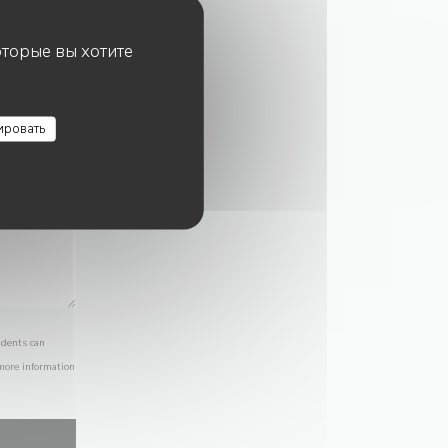
оторые вы хотите
ировать
idents can
 more information