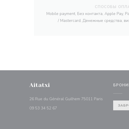
СПОСОБЫ ОПЛ
Mobile payment, Без контакта, Apple Pay, P
/ Mastercard, Денежные средства, в
Aitatxi
БРОНИ
((открывается
26 Rue du Général Guilhem 75011 Paris
ЗАБР
09 53 34 52 67