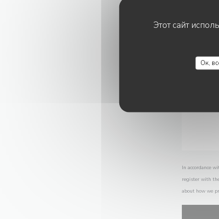
Этот сайт испол
Ок, в
In accordance wi
register with th
about how we pr