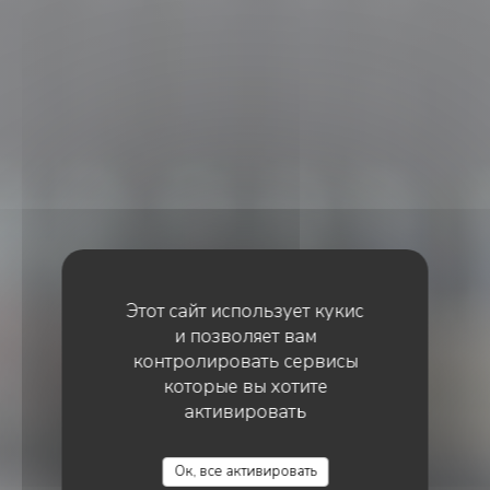
Этот сайт использует кукис
и позволяет вам
контролировать сервисы
которые вы хотите
активировать
•
PARIS
AITATXI
Ок, все активировать
Aitatxi