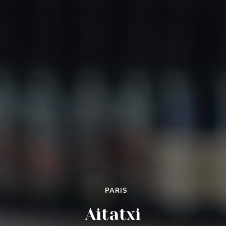
•
PARIS
AITATXI
Aitatxi