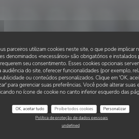
us parceiros utilizam cookies neste site, o que pode implicar
es denominados «necessários» são obrigatórios e instalados
 requerem seu consentimento. Esses cookies opcionais servem
 audiência do site, oferecer funcionalidades (por exemplo, re
r publicidade ou conteúdos personalizados. Clique em 'OK, aceit
•
PARIS
zar' para gerenciar suas preferências. Você pode alterar suas
AITATXI
Aitatxi
cando no ícone de cookie no canto inferior esquerdo das pági
OK, aceitar tudo
Proíbe todos cookies
Personalizar
RESERVAR UMA MESA
Política de proteção de dados pessoais
undefined