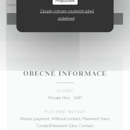
Přizpůsobit
zpracování vašich údajů si přečtěte naše
zásady ochrany osobních údajů
.
Zásady ochrany osobních údajů
undefined
OBECNÉ INFORMACE
SLUŽBY
Private Hire, , WIFI
PLATEBNÍ METODY
Mobile payment, Without contact, Paiement Sans
ContactPaiement Sans Contact,