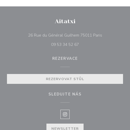
Aitatxi
((otevře se v n
26 Rue du Général Guilhem 75011 Paris
09 53 34 52 67
REZERVACE
REZERVOVAT STŮL
SLEDUJTE NÁS
Instagram ((otevře se v novém o
NEWSLETTER