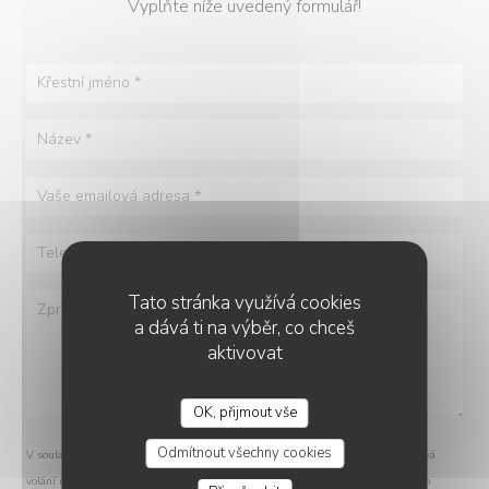
Vyplňte níže uvedený formulář!
Tato stránka využívá cookies
a dává ti na výběr, co chceš
aktivovat
OK, přijmout vše
AITATXI
Odmítnout všechny cookies
V souladu se zákonem o ochraně spotřebitele máte právo odmítnout marketingová
volání registrací v Robinsonově seznamu:
robinsonseznam.cz
. Pro více informací o