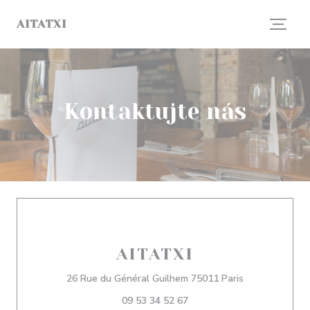
Panel pro správu cookies
AITATXI
Kontaktujte nás
AITATXI
((otevře se v 
26 Rue du Général Guilhem 75011 Paris
09 53 34 52 67