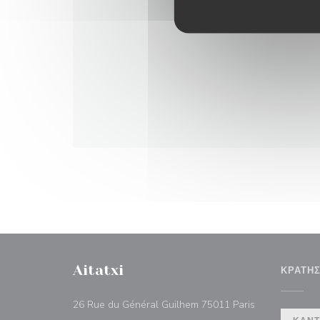
Aitatxi
ΚΡΆΤΗ
((ανοίγει σε ν
26 Rue du Général Guilhem 75011 Paris