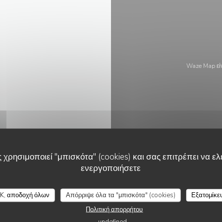
Waze Map εί
75011 Paris
 χρησιμοποιεί "μπισκότα" (cookies) και σας επιτρέπει να ελέ
ενεργοποιήσετε
ΊΔΑ
AITATXI
K, αποδοχή όλων
Απόρριψε όλα τα "μπισκότα" (cookies)
Εξατομίκε
Πολιτική απορρήτου
undefined