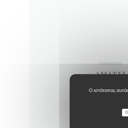
ΚΑΠΗΛΕΙΌ
AMATXI
20 Rue du Général Guilhem - 
Ο ιστότοπος αυτός
ΔΕΊΤΕ ΤΗΝ ΙΣΤΟΣΕΛ
O