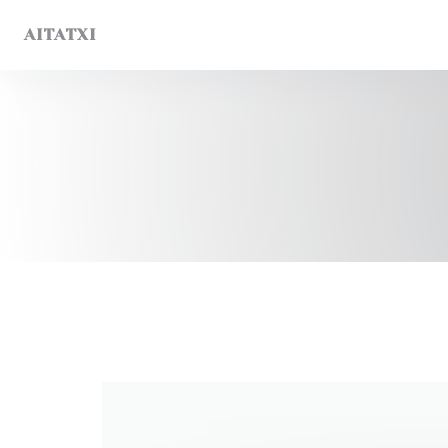
Πίνακας διαχείρισης "Μπισκότων" (Cookies)
AITATXI